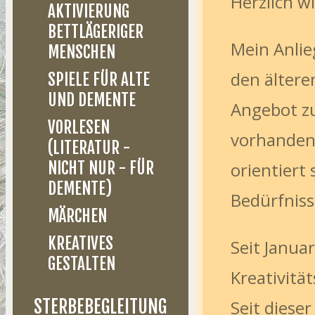
Herzlich w
AKTIVIERUNG
BETTLÄGERIGER
Mein Anlie
MENSCHEN
den älteren
SPIELE FÜR ALTE
UND DEMENTE
Angebot zu
VORLESEN
vorhandene
(LITERATUR -
NICHT NUR - FÜR
orientiert
DEMENTE)
Bedürfniss
MÄRCHEN
KREATIVES
Seit Januar
GESTALTEN
Kreativitä
STERBEBEGLEITUNG
Seit dieser