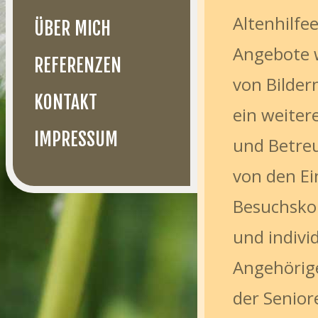
Altenhilfe
ÜBER MICH
Angebote 
REFERENZEN
von Bilder
KONTAKT
ein weiter
IMPRESSUM
und Betreu
von den Ei
Besuchsko
und individ
Angehörige
der Senior